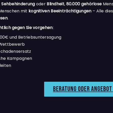
t
Sehbehinderung
oder
Blindheit
,
80.000 gehörlose
Mens
enschen mit
kognitiven Beeinträchtigungen
– Alle die
esen
.
htlich gegen Sie vorgehen
:
000€ und Betriebsuntersagung
Wettbewerb
Schadensersatz
iche Kampagnen
leiten
Beratung oder angebot