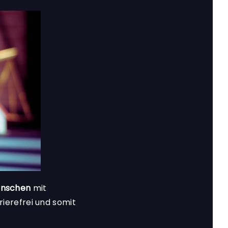
enschen
mit
rierefrei und somit