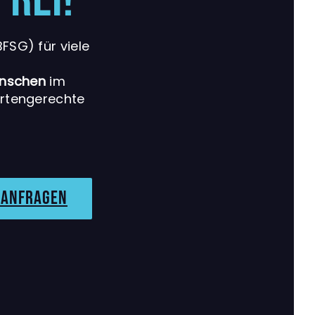
FSG) für viele
enschen
im
rtengerechte
 anfragen
t