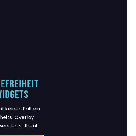
efreiheit
Widgets
f keinen Fall ein
iheits-Overlay-
wenden sollten!