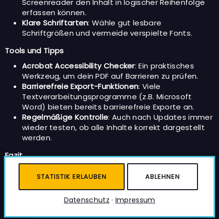
Screenreader den Inhalt in logischer Reihenfolge
erfassen können.
Klare Schriftarten
: Wähle gut lesbare
Schriftgrößen und vermeide verspielte Fonts.
Tools und Tipps
Acrobat Accessibility Checker
: Ein praktisches
Werkzeug, um dein PDF auf Barrieren zu prüfen.
Barrierefreie Export-Funktionen
: Viele
Textverarbeitungsprogramme (z.B. Microsoft
Word) bieten bereits barrierefreie Exporte an.
Regelmäßige Kontrolle
: Auch nach Updates immer
wieder testen, ob alle Inhalte korrekt dargestellt
werden.
Fazit
Barrierefreie PDFs und Dokumente sind kein Hexenwerk,
Optionale Statisti
sondern das Ergebnis guter Strukturierung und
STATISTIK ERLAUBEN
ABLEHNEN
konsequenter Anwendung von Best Practices. Damit
stellst du sicher, dass wirklich alle Empfänger*innen
Datenschutz
·
Impressum
deine Inhalte lesen und verstehen können.